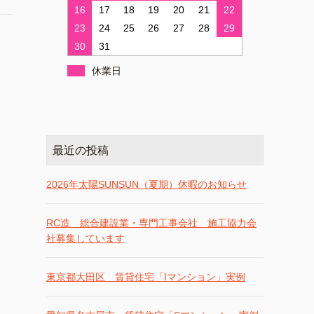
16
17
18
19
20
21
22
23
24
25
26
27
28
29
30
31
休業日
最近の投稿
2026年太陽SUNSUN（夏期）休暇のお知らせ
RC造 総合建設業・専門工事会社 施工協力会
社募集しています
東京都大田区 賃貸住宅「Iマンション」実例