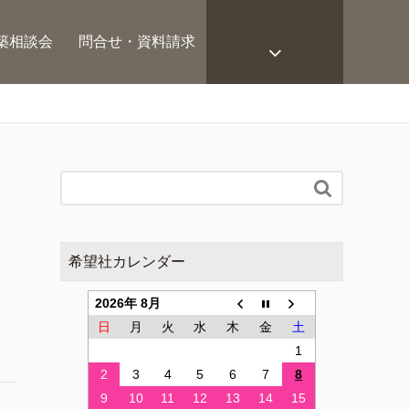
築相談会
問合せ・資料請求

希望社カレンダー
2026年 8月
日
月
火
水
木
金
土
1
2
3
4
5
6
7
8
9
10
11
12
13
14
15