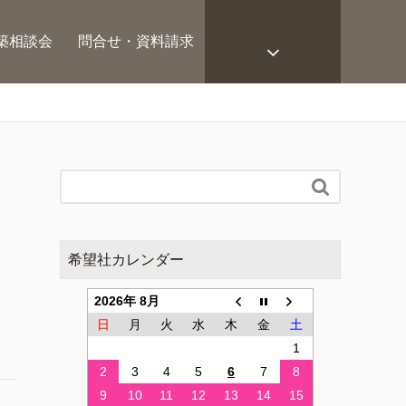
築相談会
問合せ・資料請求

希望社カレンダー
2026年 8月
日
月
火
水
木
金
土
1
2
3
4
5
6
7
8
9
10
11
12
13
14
15