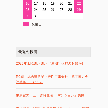
16
17
18
19
20
21
22
23
24
25
26
27
28
29
30
31
休業日
最近の投稿
2026年太陽SUNSUN（夏期）休暇のお知らせ
RC造 総合建設業・専門工事会社 施工協力会
社募集しています
東京都大田区 賃貸住宅「Iマンション」実例