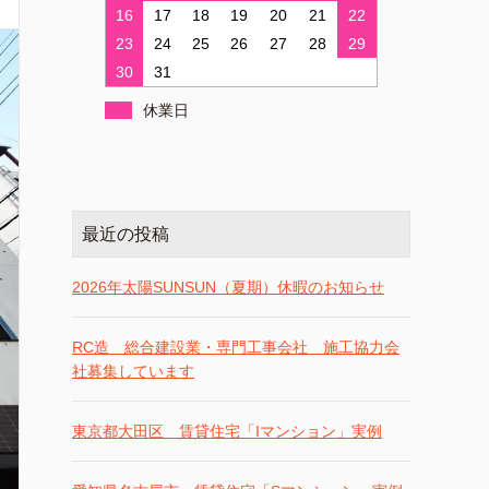
16
17
18
19
20
21
22
23
24
25
26
27
28
29
30
31
休業日
最近の投稿
2026年太陽SUNSUN（夏期）休暇のお知らせ
RC造 総合建設業・専門工事会社 施工協力会
社募集しています
東京都大田区 賃貸住宅「Iマンション」実例