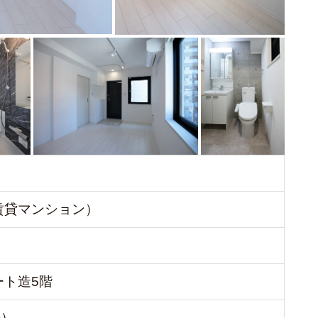
賃貸マンション）
ート造5階
坪）