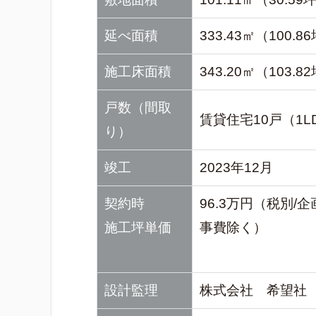
延べ面積
333.43㎡（100.8
施工床面積
343.20㎡（103.8
戸数（間取
賃貸住宅10戸（1L
り）
竣工
2023年12月
契約時
96.3万円（税別/
施工坪単価
事費除く）
設計監理
株式会社 希望社