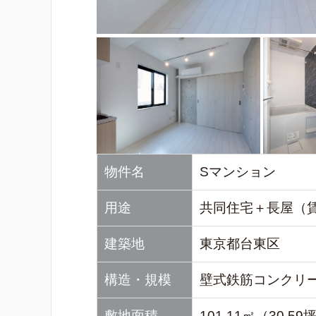
物件名
Sマンション
用途
共同住宅＋長屋（
建築地
東京都台東区
構造・規模
壁式鉄筋コンクリ
敷地面積
101.11㎡（30.59