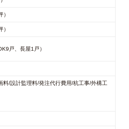
6坪）
2坪）
DK9戸、長屋1戸）
企画料/設計監理料/発注代行費用/杭工事/外構工