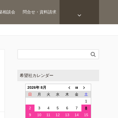
築相談会
問合せ・資料請求

希望社カレンダー
2026年 8月
日
月
火
水
木
金
土
1
2
3
4
5
6
7
8
9
10
11
12
13
14
15