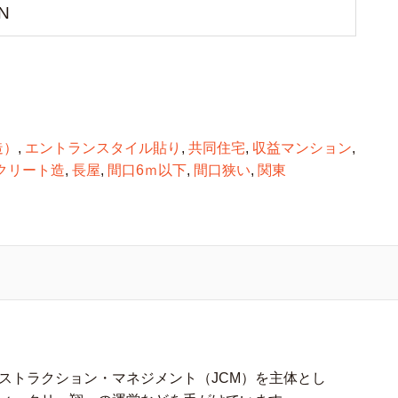
N
造）
,
エントランスタイル貼り
,
共同住宅
,
収益マンション
,
クリート造
,
長屋
,
間口6ｍ以下
,
間口狭い
,
関東
ストラクション・マネジメント（JCM）を主体とし