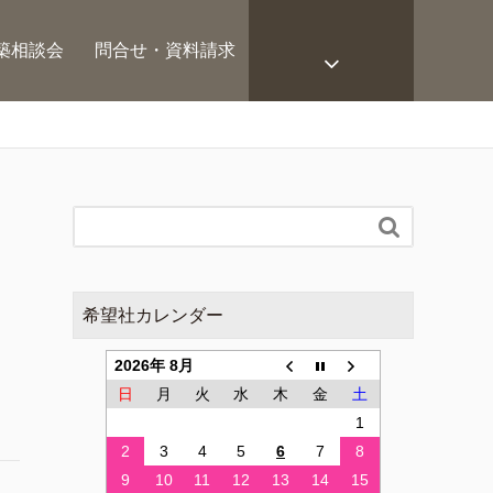
築相談会
問合せ・資料請求

希望社カレンダー
2026年 8月
日
月
火
水
木
金
土
1
2
3
4
5
6
7
8
9
10
11
12
13
14
15