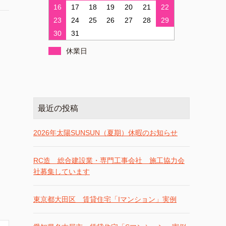
16
17
18
19
20
21
22
23
24
25
26
27
28
29
30
31
休業日
最近の投稿
2026年太陽SUNSUN（夏期）休暇のお知らせ
RC造 総合建設業・専門工事会社 施工協力会
社募集しています
東京都大田区 賃貸住宅「Iマンション」実例