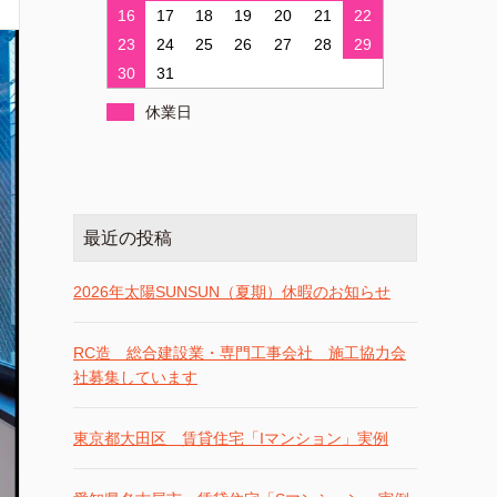
16
17
18
19
20
21
22
23
24
25
26
27
28
29
30
31
休業日
最近の投稿
2026年太陽SUNSUN（夏期）休暇のお知らせ
RC造 総合建設業・専門工事会社 施工協力会
社募集しています
東京都大田区 賃貸住宅「Iマンション」実例