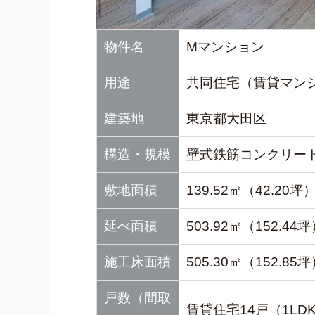
物件名
Mマンション
用途
共同住宅（賃貸マン
建築地
東京都大田区
構造・規模
壁式鉄筋コンクリート
敷地面積
139.52㎡（42.20坪
延べ面積
503.92㎡（152.44
施工床面積
505.30㎡（152.85
戸数（間取
賃貸住宅14戸（1LDK