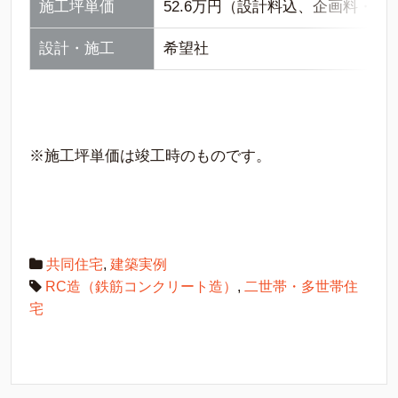
施工坪単価
52.6万円（設計料込、企画料・
設計・施工
希望社
※施工坪単価は竣工時のものです。
共同住宅
,
建築実例
RC造（鉄筋コンクリート造）
,
二世帯・多世帯住
宅