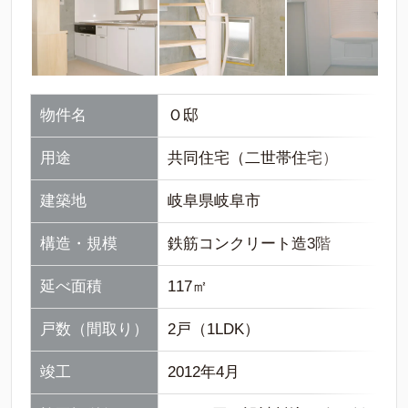
物件名
Ｏ邸
用途
共同住宅（二世帯住宅）
建築地
岐阜県岐阜市
構造・規模
鉄筋コンクリート造3階
延べ面積
117㎡
戸数（間取り）
2戸（1LDK）
竣工
2012年4月