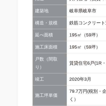
建築地
岐阜県岐阜市
構造・規模
鉄筋コンクリート
延べ面積
195㎡（59坪）
施工床面積
195㎡（59坪）
戸数（間取
賃貸住宅6戸(1R・
り）
竣工
2020年3月
79.7万円(税
施工坪単価
く）