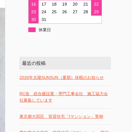
16
17
18
19
20
21
22
23
24
25
26
27
28
29
30
31
休業日
最近の投稿
2026年太陽SUNSUN（夏期）休暇のお知らせ
RC造 総合建設業・専門工事会社 施工協力会
社募集しています
東京都大田区 賃貸住宅「Iマンション」実例