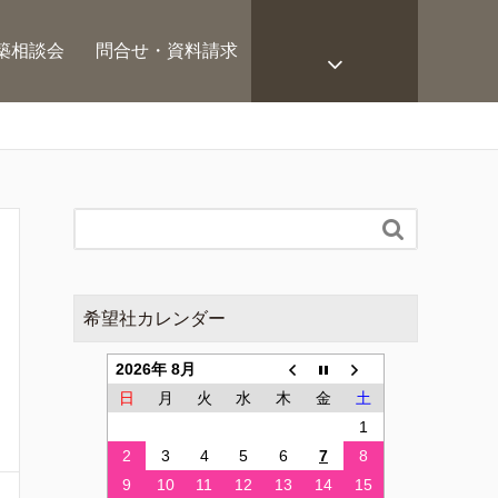
築相談会
問合せ・資料請求

希望社カレンダー
2026年 8月
日
月
火
水
木
金
土
1
2
3
4
5
6
7
8
9
10
11
12
13
14
15