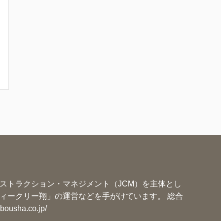
ストラクション・マネジメント（JCM）を主体とし
ィークリー翔」の運営などを手がけています。 総合
ibousha.co.jp/