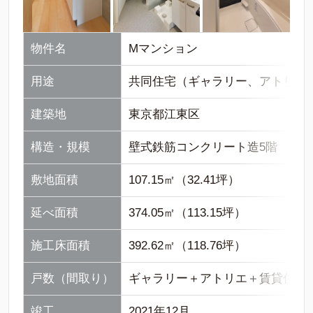
物件名
Mマンション
用途
共同住宅（ギャラリー、アトリエ
建築地
東京都江東区
構造・規模
壁式鉄筋コンクリート造5階
敷地面積
107.15㎡（32.41坪）
延べ面積
374.05㎡（113.15坪）
施工床面積
392.62㎡（118.76坪）
戸数（間取り）
ギャラリー＋アトリエ＋賃貸住宅1
竣工
2021年12月