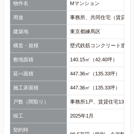
物件名
Мマンション
用途
事務所、共同住宅（賃貸マ
建築地
東京都練馬区
構造・規模
壁式鉄筋コンクリート造4階
敷地面積
140.15㎡（42.40坪）
延べ面積
447.36㎡（135.33坪）
施工床面積
447.36㎡（135.33坪）
戸数（間取り）
事務所1戸、賃貸住宅13戸（
竣工
2025年1月
契約時