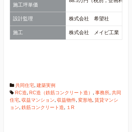
88.5万円（税別，企画料
施工坪単価
設計監理
株式会社 希望社
施工
株式会社 メイビ工業
共同住宅
,
建築実例
RC造
,
RC造（鉄筋コンクリート造）
,
事務所
,
共同
住宅
,
収益マンション
,
収益物件
,
変形地
,
賃貸マンシ
ョン
,
鉄筋コンクリート造
,
１R