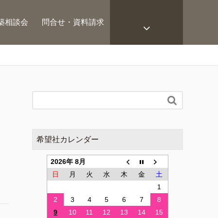
築相談会
問合せ・資料請求

希望社カレンダー
2026年 8月
日
月
火
水
木
金
土
1
2
3
4
5
6
7
8
9
10
11
12
13
14
15