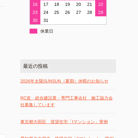
16
17
18
19
20
21
22
23
24
25
26
27
28
29
30
31
休業日
最近の投稿
2026年太陽SUNSUN（夏期）休暇のお知らせ
RC造 総合建設業・専門工事会社 施工協力会
社募集しています
東京都大田区 賃貸住宅「Iマンション」実例