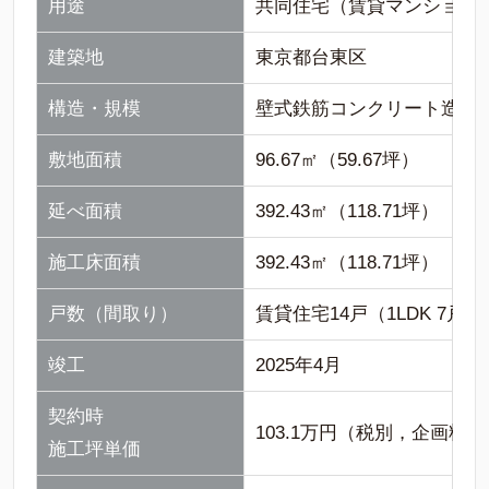
用途
共同住宅（賃貸マンション
建築地
東京都台東区
構造・規模
壁式鉄筋コンクリート造5階
敷地面積
96.67㎡（59.67坪）
延べ面積
392.43㎡（118.71坪）
施工床面積
392.43㎡（118.71坪）
戸数（間取り）
賃貸住宅14戸（1LDK 7戸，
竣工
2025年4月
契約時
103.1万円（税別，企画
施工坪単価