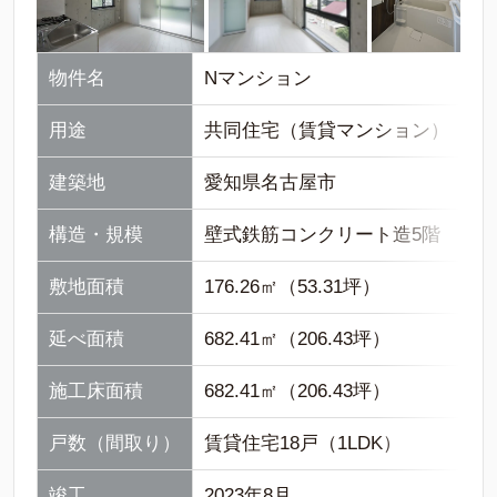
物件名
Nマンション
用途
共同住宅（賃貸マンション）
建築地
愛知県名古屋市
構造・規模
壁式鉄筋コンクリート造5階
敷地面積
176.26㎡（53.31坪）
延べ面積
682.41㎡（206.43坪）
施工床面積
682.41㎡（206.43坪）
戸数（間取り）
賃貸住宅18戸（1LDK）
竣工
2023年8月