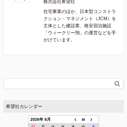
株式会社希望社
住宅事業のほか、日本型コンストラ
クション・マネジメント（JCM）を
主体とした建設業、格安宿泊施設
「ウィークリー翔」の運営などを手
がけています。

希望社カレンダー
2026年 8月
日
月
火
水
木
金
土