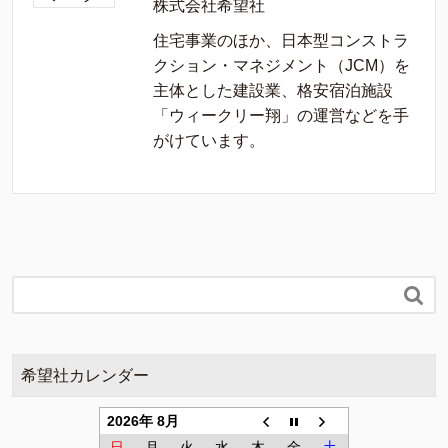
株式会社希望社
住宅事業のほか、日本型コンストラ
クション・マネジメント（JCM）を
主体とした建設業、格安宿泊施設
「ウィークリー翔」の運営などを手
がけています。

希望社カレンダー
2026年 8月
日
月
火
水
木
金
土