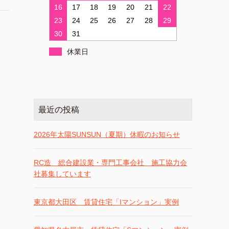
16
17
18
19
20
21
22
23
24
25
26
27
28
29
30
31
休業日
最近の投稿
2026年太陽SUNSUN（夏期）休暇のお知らせ
RC造 総合建設業・専門工事会社 施工協力会
社募集しています
東京都大田区 賃貸住宅「Iマンション」実例