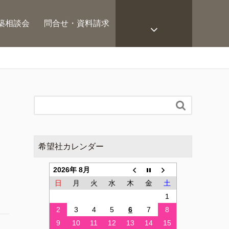
築相談会
問合せ・資料請求

希望社カレンダー
2026年 8月
日
月
火
水
木
金
土
1
2
3
4
5
6
7
8
9
10
11
12
13
14
15