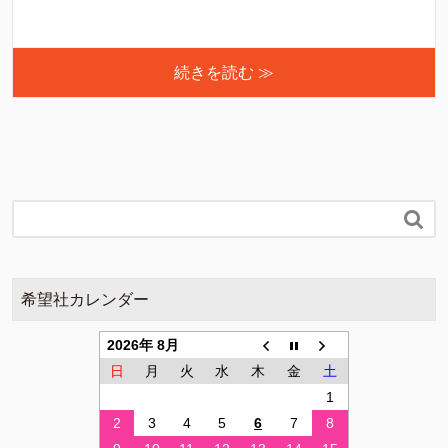
続きを読む ≫

希望社カレンダー
2026年 8月
日
月
火
水
木
金
土
1
2
3
4
5
6
7
8