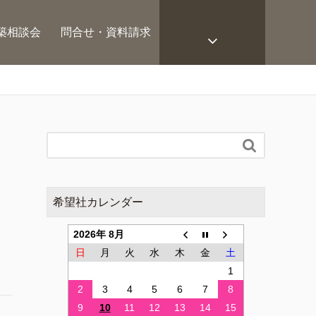
築相談会
問合せ・資料請求

希望社カレンダー
2026年 8月
日
月
火
水
木
金
土
1
2
3
4
5
6
7
8
9
10
11
12
13
14
15