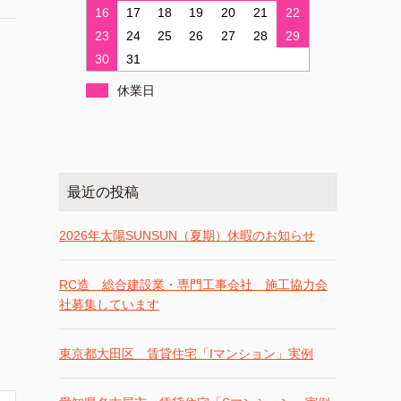
16
17
18
19
20
21
22
23
24
25
26
27
28
29
30
31
休業日
最近の投稿
2026年太陽SUNSUN（夏期）休暇のお知らせ
RC造 総合建設業・専門工事会社 施工協力会
社募集しています
東京都大田区 賃貸住宅「Iマンション」実例