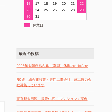
16
17
18
19
20
21
22
23
24
25
26
27
28
29
30
31
休業日
最近の投稿
2026年太陽SUNSUN（夏期）休暇のお知らせ
RC造 総合建設業・専門工事会社 施工協力会
社募集しています
東京都大田区 賃貸住宅「Iマンション」実例