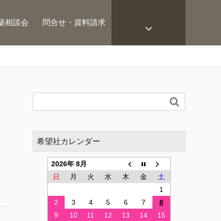
築相談会
問合せ・資料請求

希望社カレンダー
2026年 8月
日
月
火
水
木
金
土
1
2
3
4
5
6
7
8
9
10
11
12
13
14
15