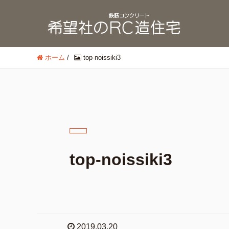
ホーム
/
top-noissiki3
top-noissiki3
2019.03.20